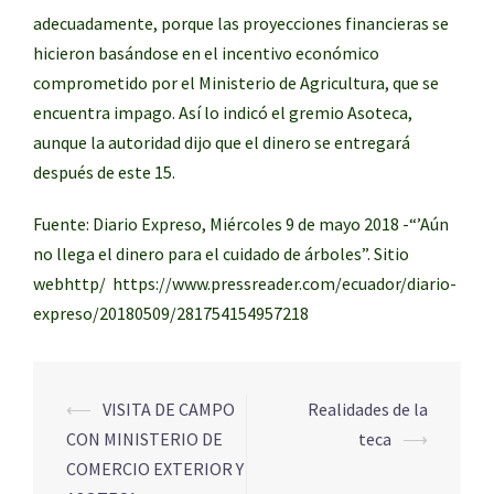
adecuadamente, porque las proyecciones financieras se
hicieron basándose en el incentivo económico
comprometido por el Ministerio de Agricultura, que se
encuentra impago. Así lo indicó el gremio Asoteca,
aunque la autoridad dijo que el dinero se entregará
después de este 15.
Fuente: Diario Expreso,
Miércoles 9 de mayo 2018
-“’Aún
no llega el dinero para el cuidado de árboles”. Sitio
webhttp/ https://www.pressreader.com/ecuador/diario-
expreso/20180509/281754154957218
⟵
VISITA DE CAMPO
Realidades de la
Navegación
CON MINISTERIO DE
teca
⟶
de
COMERCIO EXTERIOR Y
entradas