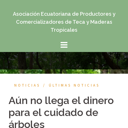
Saltar
al
Asociación Ecuatoriana de Productores y
contenido
Comercializadores de Teca y Maderas
Tropicales
NOTICIAS
ÚLTIMAS NOTICIAS
Aún no llega el dinero
para el cuidado de
árboles